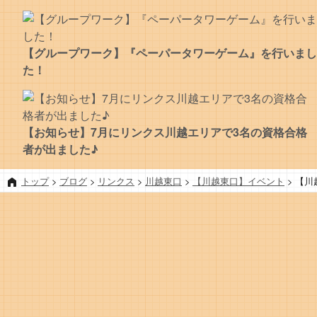
【グループワーク】『ペーパータワーゲーム』を行いまし
た！
【お知らせ】7月にリンクス川越エリアで3名の資格合格
者が出ました♪
トップ
>
ブログ
>
リンクス
>
川越東口
>
【川越東口】イベント
>
【川