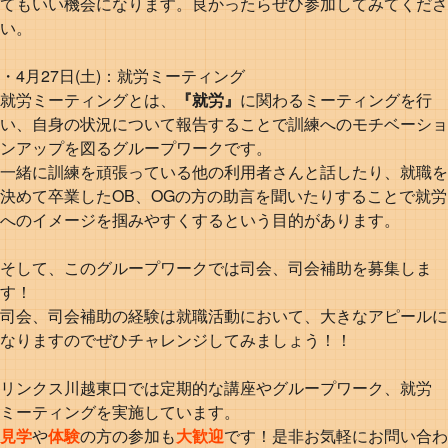
てもいい機会になります。良かったらぜひ参加してみてくださ
い。
・4月27日(土)：就労ミーティング
就労ミーティングとは、
『就労』
に関わるミーティングを行
い、自身の状況について報告することで訓練へのモチベーショ
ンアップを図るグループワークです。
一緒に訓練を頑張っている他の利用者さんと話したり、就職を
決めて卒業したOB、OGの方の助言を聞いたりすることで就労
へのイメージを掴みやすくするという目的があります。
そして、このグループワークでは司会、司会補助を募集しま
す！
司会、司会補助の経験は就職活動において、大きなアピールに
なりますのでぜひチャレンジしてみましょう！！
リンクス川越東口では定期的な講座やグループワーク、就労
ミーティングを実施しています。
見学
や
体験
の方の参加も
大歓迎
です！是非お気軽にお問い合わ