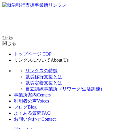
Links
閉じる
トップページ
TOP
リンクスについて
About Us
リンクスの特徴
就労移行支援とは
就労定着支援とは
自立訓練事業所（リワーク/生活訓練）
事業所案内
Centers
利用者の声
Voices
ブログ
Blog
よくある質問
FAQ
お問い合わせ
Contact