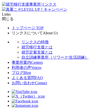
Links
閉じる
トップページ
TOP
リンクスについて
About Us
リンクスの特徴
就労移行支援とは
就労定着支援とは
自立訓練事業所（リワーク/生活訓練）
事業所案内
Centers
利用者の声
Voices
ブログ
Blog
よくある質問
FAQ
お問い合わせ
Contact