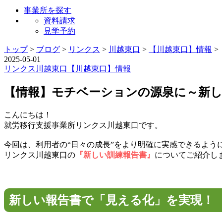
事業所を探す
資料請求
見学予約
トップ
>
ブログ
>
リンクス
>
川越東口
>
【川越東口】情報
>
2025-05-01
リンクス
川越東口
【川越東口】情報
【情報】モチベーションの源泉に～新し
こんにちは！
就労移行支援事業所リンクス川越東口です。
今回は、利用者の“日々の成長”をより明確に実感できるよう
リンクス川越東口の
『新しい訓練報告書』
についてご紹介し
新しい報告書で「見える化」を実現！