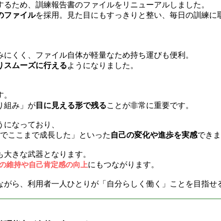
するため、訓練報告書のファイルをリニューアルしました。
のファイル
を採用。見た目にもすっきりと整い、毎日の訓練に
みにくく、ファイル自体が軽量なため持ち運びも便利。
りスムーズに行える
ようになりました。
す。
り組み」が
目に見える形で残る
ことが非常に重要です。
うになっており、
月でここまで成長した」といった
自己の変化や進歩を実感
できま
も大きな武器となります。
にもつながります。
の維持や自己肯定感の向上
ながら、利用者一人ひとりが「自分らしく働く」ことを目指せ