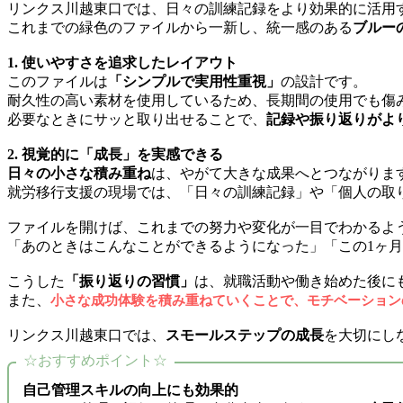
リンクス川越東口では、日々の訓練記録をより効果的に活用
これまでの緑色のファイルから一新し、統一感のある
ブルー
1. 使いやすさを追求したレイアウト
このファイルは
「シンプルで実用性重視」
の設計です。
耐久性の高い素材を使用しているため、長期間の使用でも傷
必要なときにサッと取り出せることで、
記録や振り返りがよ
2. 視覚的に「成長」を実感できる
日々の小さな積み重ね
は、やがて大きな成果へとつながりま
就労移行支援の現場では、「日々の訓練記録」や「個人の取
ファイルを開けば、これまでの努力や変化が一目でわかるよ
「あのときはこんなことができるようになった」「この1ヶ
こうした
「振り返りの習慣」
は、就職活動や働き始めた後に
また、
小さな成功体験を積み重ねていくことで、モチベーション
リンクス川越東口では、
スモールステップの成長
を大切にし
☆おすすめポイント☆
自己管理スキルの向上にも効果的