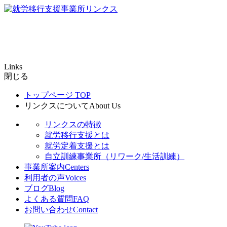
Links
閉じる
トップページ
TOP
リンクスについて
About Us
リンクスの特徴
就労移行支援とは
就労定着支援とは
自立訓練事業所（リワーク/生活訓練）
事業所案内
Centers
利用者の声
Voices
ブログ
Blog
よくある質問
FAQ
お問い合わせ
Contact