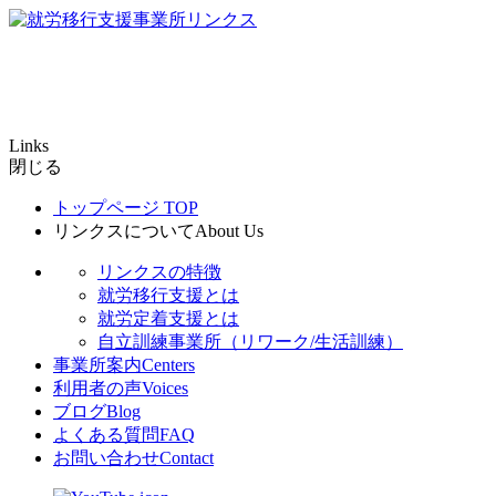
Links
閉じる
トップページ
TOP
リンクスについて
About Us
リンクスの特徴
就労移行支援とは
就労定着支援とは
自立訓練事業所（リワーク/生活訓練）
事業所案内
Centers
利用者の声
Voices
ブログ
Blog
よくある質問
FAQ
お問い合わせ
Contact