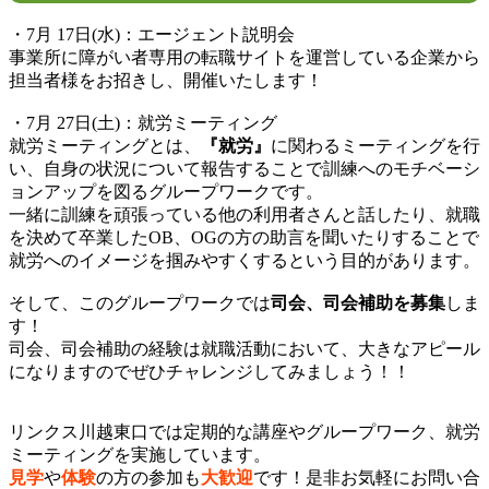
・7月 17日(水)：エージェント説明会
事業所に障がい者専用の転職サイトを運営している企業から
担当者様をお招きし、開催いたします！
・7月 27日(土)：就労ミーティング
就労ミーティングとは、
『就労』
に関わるミーティングを行
い、自身の状況について報告することで訓練へのモチベーシ
ョンアップを図るグループワークです。
一緒に訓練を頑張っている他の利用者さんと話したり、就職
を決めて卒業したOB、OGの方の助言を聞いたりすることで
就労へのイメージを掴みやすくするという目的があります。
そして、このグループワークでは
司会、司会補助を募集
しま
す！
司会、司会補助の経験は就職活動において、大きなアピール
になりますのでぜひチャレンジしてみましょう！！
リンクス川越東口では定期的な講座やグループワーク、就労
ミーティングを実施しています。
見学
や
体験
の方の参加も
大歓迎
です！是非お気軽にお問い合