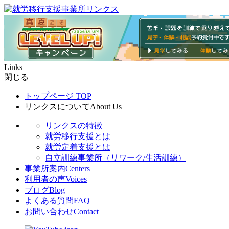
Links
閉じる
トップページ
TOP
リンクスについて
About Us
リンクスの特徴
就労移行支援とは
就労定着支援とは
自立訓練事業所（リワーク/生活訓練）
事業所案内
Centers
利用者の声
Voices
ブログ
Blog
よくある質問
FAQ
お問い合わせ
Contact