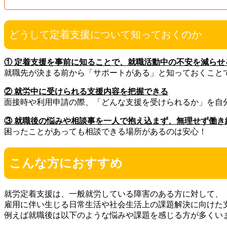
どうして定着支援について知っておくのか
① 定着支援を事前に知ることで、就職活動中の不安を減らせ
就職先が決まる前から「サポートがある」と知っておくこと
② 就労中に受けられる支援内容を把握できる
面接時や利用申請の際、「どんな支援を受けられるか」を自
③ 就職後の悩みや相談事を一人で抱え込まず、無理せず働き
困ったことがあっても相談できる場所があるのは安心！
こんな方におすすめ
就労定着支援は、一般就労している障害のある方に対して、
雇用に伴い生じる日常生活や社会生活上の課題解決に向けた
例えば就職後は以下のような悩みや課題を感じる方が多くい