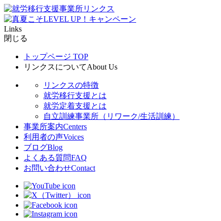
Links
閉じる
トップページ
TOP
リンクスについて
About Us
リンクスの特徴
就労移行支援とは
就労定着支援とは
自立訓練事業所（リワーク/生活訓練）
事業所案内
Centers
利用者の声
Voices
ブログ
Blog
よくある質問
FAQ
お問い合わせ
Contact