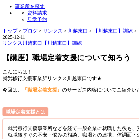
事業所を探す
資料請求
見学予約
トップ
>
ブログ
>
リンクス
>
川越東口
>
【川越東口】訓練
>
2025-12-11
リンクス
川越東口
【川越東口】訓練
【講座】職場定着支援について知ろう
こんにちは！
就労移行支援事業所リンクス川越東口です★
今回は、
『職場定着支援』
のサービス内容についてご紹介い
職場定着支援とは
就労移行支援事業所などを経て一般企業に就職した後も、
就職後すぐの不安・悩みの相談、職場との連携、体調面・