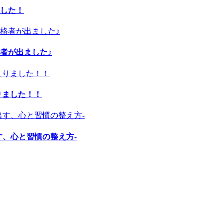
した！
者が出ました♪
りました！！
す、心と習慣の整え方-