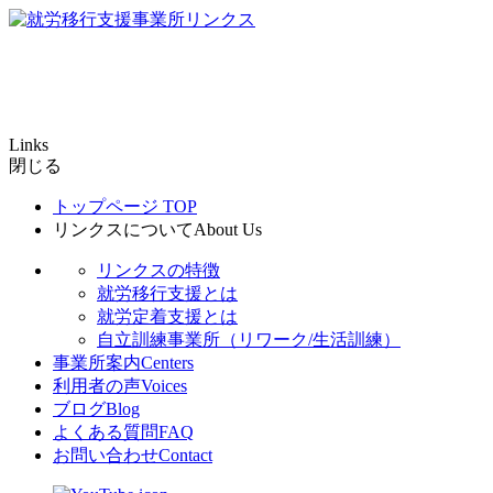
Links
閉じる
トップページ
TOP
リンクスについて
About Us
リンクスの特徴
就労移行支援とは
就労定着支援とは
自立訓練事業所（リワーク/生活訓練）
事業所案内
Centers
利用者の声
Voices
ブログ
Blog
よくある質問
FAQ
お問い合わせ
Contact