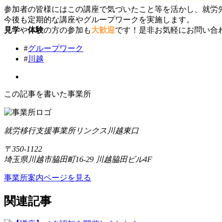
参加者の皆様にはこの講座で気づいたこと等を活かし、就労
今後も定期的な講座やグループワークを実施します。
見学
や
体験
の方の参加も
大歓迎
です！是非お気軽にお問い合
#
グループワーク
#
川越
この記事を書いた事業所
就労移行支援事業所リンクス川越東口
〒350-1122
埼玉県川越市脇田町16-29 川越脇田ビル4F
事業所案内ページを見る
関連記事