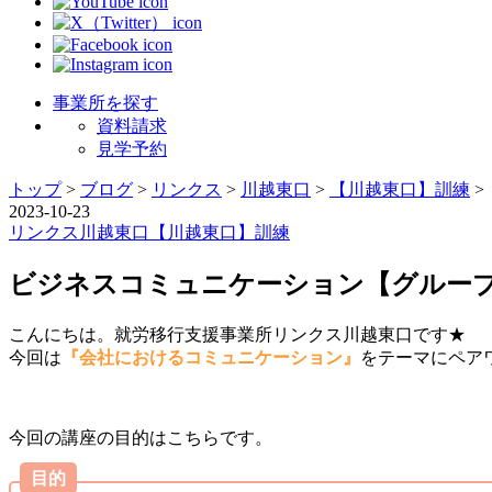
事業所を探す
資料請求
見学予約
トップ
>
ブログ
>
リンクス
>
川越東口
>
【川越東口】訓練
>
2023-10-23
リンクス
川越東口
【川越東口】訓練
ビジネスコミュニケーション【グルー
こんにちは。就労移行支援事業所リンクス川越東口です★
今回は
『会社におけるコミュニケーション』
をテーマにペア
今回の講座の目的はこちらです。
目的