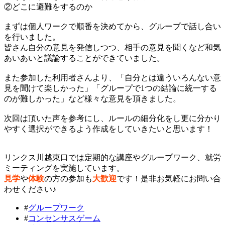
②どこに避難をするのか
まずは個人ワークで順番を決めてから、グループで話し合い
を行いました。
皆さん自分の意見を発信しつつ、相手の意見を聞くなど和気
あいあいと議論することができていました。
また参加した利用者さんより、「自分とは違ういろんない意
見を聞けて楽しかった」「グループで1つの結論に統一する
のが難しかった」など様々な意見を頂きました。
次回は頂いた声を参考にし、ルールの細分化をし更に分かり
やすく選択ができるよう作成をしていきたいと思います！
リンクス川越東口では定期的な講座やグループワーク、就労
ミーティングを実施しています。
見学
や
体験
の方の参加も
大歓迎
です！是非お気軽にお問い合
わせください♪
#
グループワーク
#
コンセンサスゲーム