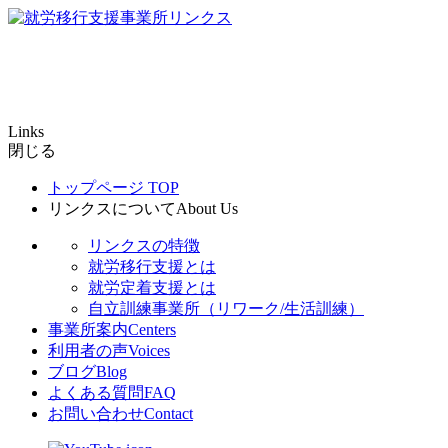
Links
閉じる
トップページ
TOP
リンクスについて
About Us
リンクスの特徴
就労移行支援とは
就労定着支援とは
自立訓練事業所（リワーク/生活訓練）
事業所案内
Centers
利用者の声
Voices
ブログ
Blog
よくある質問
FAQ
お問い合わせ
Contact