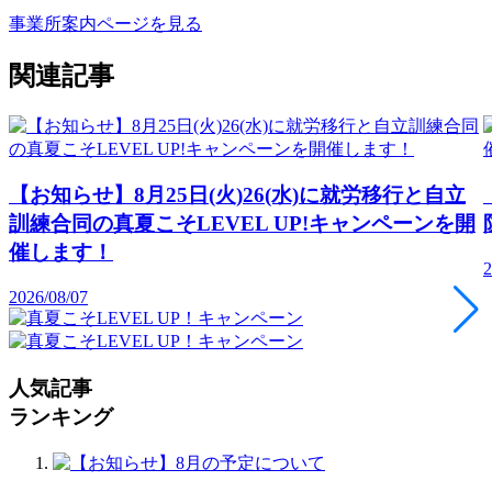
事業所案内ページを見る
関連記事
【お知らせ】8月25日(火)26(水)に就労移行と自立
訓練合同の真夏こそLEVEL UP!キャンペーンを開
催します！
2
2026/08/07
人気記事
ランキング