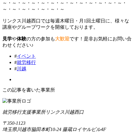
～・～・～・～・～・～・～・～・～・～・～・～・～・
～・～・～・～・～・～・～
リンクス川越西口では毎週木曜日・月1回土曜日に、様々な
講座やグループワークを開催しております。
見学
や
体験
の方の参加も
大歓迎
です！是非お気軽にお問い合
わせください♪
#
イベント
#
就労移行
#
川越
この記事を書いた事業所
就労移行支援事業所リンクス川越西口
〒350-1123
埼玉県川越市脇田本町10-24 藤蔵ロイヤルビル4F