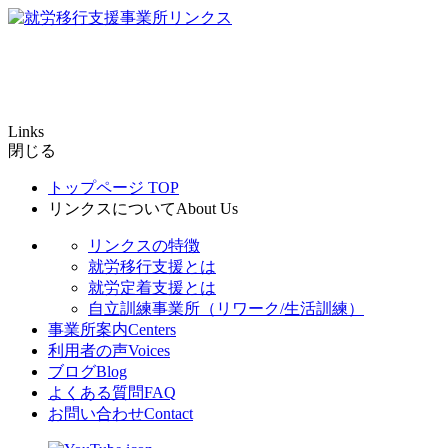
Links
閉じる
トップページ
TOP
リンクスについて
About Us
リンクスの特徴
就労移行支援とは
就労定着支援とは
自立訓練事業所（リワーク/生活訓練）
事業所案内
Centers
利用者の声
Voices
ブログ
Blog
よくある質問
FAQ
お問い合わせ
Contact