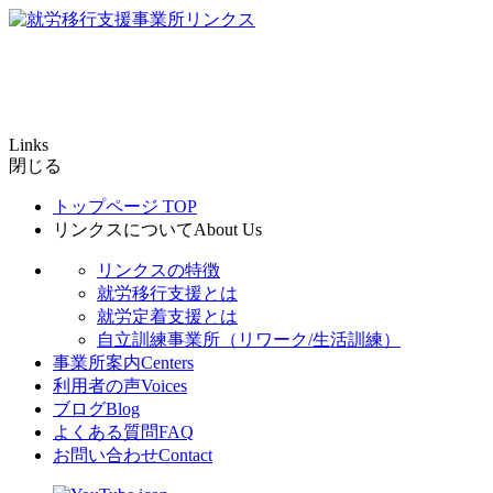
Links
閉じる
トップページ
TOP
リンクスについて
About Us
リンクスの特徴
就労移行支援とは
就労定着支援とは
自立訓練事業所（リワーク/生活訓練）
事業所案内
Centers
利用者の声
Voices
ブログ
Blog
よくある質問
FAQ
お問い合わせ
Contact