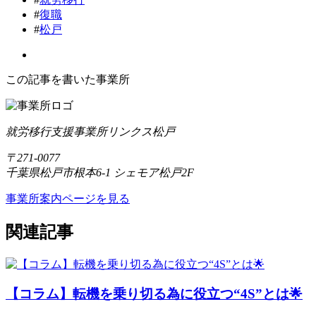
#
復職
#
松戸
この記事を書いた事業所
就労移行支援事業所リンクス松戸
〒271-0077
千葉県松戸市根本6-1 シェモア松戸2F
事業所案内ページを見る
関連記事
【コラム】転機を乗り切る為に役立つ“4S”とは🌟