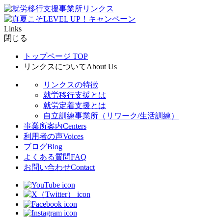
Links
閉じる
トップページ
TOP
リンクスについて
About Us
リンクスの特徴
就労移行支援とは
就労定着支援とは
自立訓練事業所（リワーク/生活訓練）
事業所案内
Centers
利用者の声
Voices
ブログ
Blog
よくある質問
FAQ
お問い合わせ
Contact