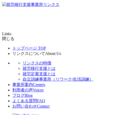
Links
閉じる
トップページ
TOP
リンクスについて
About Us
リンクスの特徴
就労移行支援とは
就労定着支援とは
自立訓練事業所（リワーク/生活訓練）
事業所案内
Centers
利用者の声
Voices
ブログ
Blog
よくある質問
FAQ
お問い合わせ
Contact