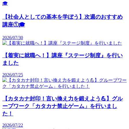
【社会人としての基本を学ぼう】次週のおすすめ
講座①🎓️
2026/07/30
【着実に就職へ！】講座『ステージ制度』を行い
ました
2026/07/25
【カタカナ封印！言い換え力を鍛えよう💪】グル
ープワーク「カタカナ禁止ゲーム」を行いまし
た！
2026/07/22