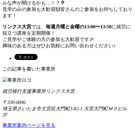
ルな声が聞けるかも…！？🦻
見学のみの参加も大歓迎🙌皆さんのご参加をお待ちしており
ます！
リンクス大宮
では、
毎週月曜と金曜の13:00〜13:50
に就労に
役立つ講座を定期開催！
ご見学やご体験の方の参加も大歓迎です🎉
興味のある方はぜひお気軽にお問い合わせください♪
この記事を書いた事業所
就労移行支援事業所リンクス大宮
〒330-0846
埼玉県さいたま市大宮区大門町3-82-1 大宮大門町ＭⅡビル
2F
事業所案内ページを見る