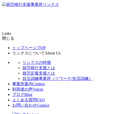
Links
閉じる
トップページ
TOP
リンクスについて
About Us
リンクスの特徴
就労移行支援とは
就労定着支援とは
自立訓練事業所（リワーク/生活訓練）
事業所案内
Centers
利用者の声
Voices
ブログ
Blog
よくある質問
FAQ
お問い合わせ
Contact