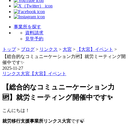
事業所を探す
資料請求
見学予約
トップ
>
ブログ
>
リンクス
>
大宮
>
【大宮】イベント
>
【総合的なコミュニーケーション力🆙】就労ミーティング開
催中です✨️
2025-11-27
リンクス
大宮
【大宮】イベント
【総合的なコミュニーケーション力
🆙】就労ミーティング開催中です✨️
こんにちは！
就労移行支援事業所リンクス大宮
です🍃