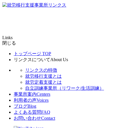
Links
閉じる
トップページ
TOP
リンクスについて
About Us
リンクスの特徴
就労移行支援とは
就労定着支援とは
自立訓練事業所（リワーク/生活訓練）
事業所案内
Centers
利用者の声
Voices
ブログ
Blog
よくある質問
FAQ
お問い合わせ
Contact