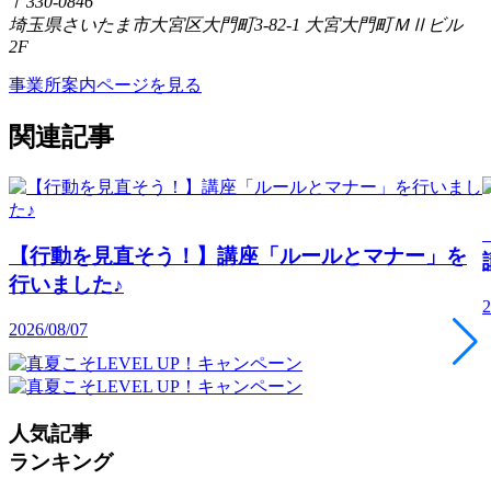
〒330-0846
埼玉県さいたま市大宮区大門町3-82-1 大宮大門町ＭⅡビル
2F
事業所案内ページを見る
関連記事
【行動を見直そう！】講座「ルールとマナー」を
行いました♪
2
2026/08/07
人気記事
ランキング