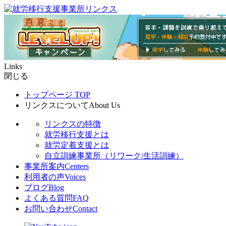
Links
閉じる
トップページ
TOP
リンクスについて
About Us
リンクスの特徴
就労移行支援とは
就労定着支援とは
自立訓練事業所（リワーク/生活訓練）
事業所案内
Centers
利用者の声
Voices
ブログ
Blog
よくある質問
FAQ
お問い合わせ
Contact