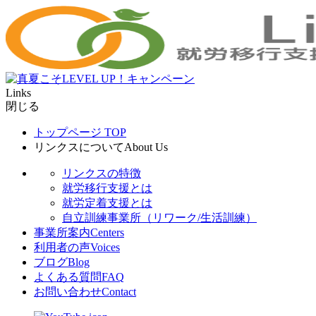
Links
閉じる
トップページ
TOP
リンクスについて
About Us
リンクスの特徴
就労移行支援とは
就労定着支援とは
自立訓練事業所（リワーク/生活訓練）
事業所案内
Centers
利用者の声
Voices
ブログ
Blog
よくある質問
FAQ
お問い合わせ
Contact