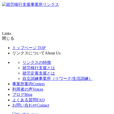
Links
閉じる
トップページ
TOP
リンクスについて
About Us
リンクスの特徴
就労移行支援とは
就労定着支援とは
自立訓練事業所（リワーク/生活訓練）
事業所案内
Centers
利用者の声
Voices
ブログ
Blog
よくある質問
FAQ
お問い合わせ
Contact