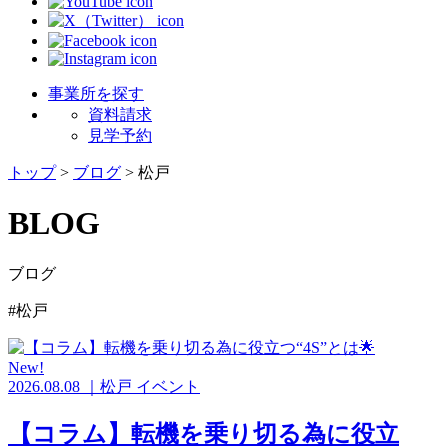
事業所を探す
資料請求
見学予約
トップ
>
ブログ
>
松戸
BLOG
ブログ
#松戸
New!
2026.08.08
｜
松戸
イベント
【コラム】転機を乗り切る為に役立