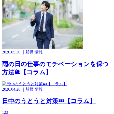
2026.05.30
｜
船橋
情報
雨の日の仕事のモチベーションを保つ
方法🐌【コラム】
2026.04.28
｜
船橋
情報
日中のうとうと対策💤【コラム】
1
2
3
→