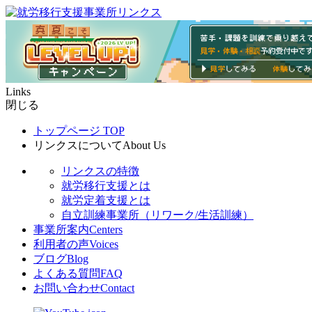
Links
閉じる
トップページ
TOP
リンクスについて
About Us
リンクスの特徴
就労移行支援とは
就労定着支援とは
自立訓練事業所（リワーク/生活訓練）
事業所案内
Centers
利用者の声
Voices
ブログ
Blog
よくある質問
FAQ
お問い合わせ
Contact