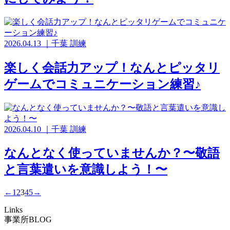
2026.04.13
｜
千葉
訓練
楽しく会話力アップ！なんとピッタリ
ゲームでコミュニケーション練習♪
2026.04.10
｜
千葉
訓練
なんとなく使っていませんか？〜敬語
と言葉遣いを意識しよう！〜
←
1
2
3
4
5
→
Links
事業所BLOG