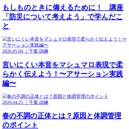
もしものときに備えるために！ 講座
「防災について考えよう」で学んだこ
と
2026.05.04
｜
千葉
訓練
言いにくい本音をマシュマロ表現で柔
らかく伝えよう！〜アサーション実践
編〜
2026.04.25
｜
千葉
訓練
春の不調の正体とは？原因と体調管理
のポイント