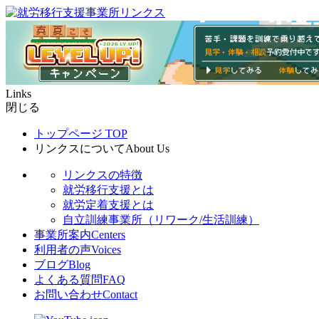
Links
閉じる
トップページ
TOP
リンクスについて
About Us
リンクスの特徴
就労移行支援とは
就労定着支援とは
自立訓練事業所（リワーク/生活訓練）
事業所案内
Centers
利用者の声
Voices
ブログ
Blog
よくある質問
FAQ
お問い合わせ
Contact