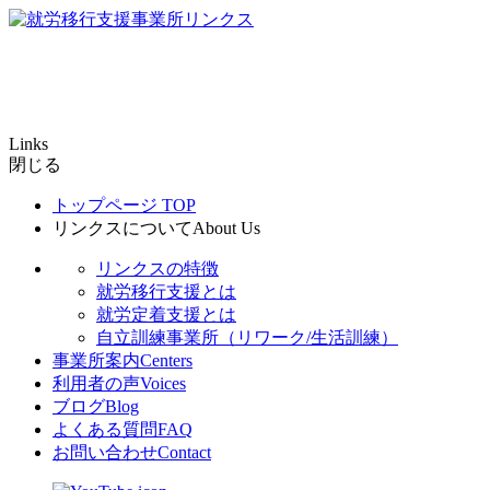
Links
閉じる
トップページ
TOP
リンクスについて
About Us
リンクスの特徴
就労移行支援とは
就労定着支援とは
自立訓練事業所（リワーク/生活訓練）
事業所案内
Centers
利用者の声
Voices
ブログ
Blog
よくある質問
FAQ
お問い合わせ
Contact