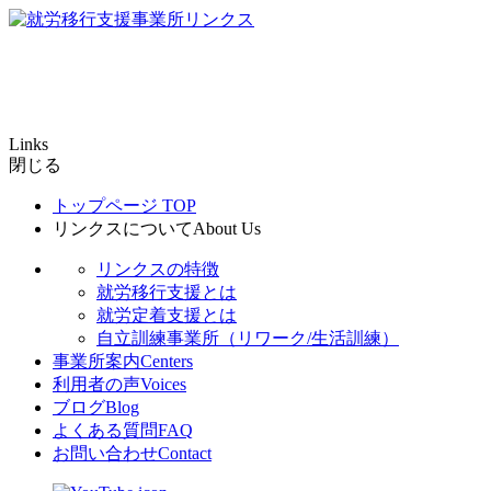
Links
閉じる
トップページ
TOP
リンクスについて
About Us
リンクスの特徴
就労移行支援とは
就労定着支援とは
自立訓練事業所（リワーク/生活訓練）
事業所案内
Centers
利用者の声
Voices
ブログ
Blog
よくある質問
FAQ
お問い合わせ
Contact