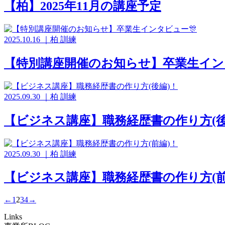
【柏】2025年11月の講座予定
2025.10.16
｜
柏
訓練
【特別講座開催のお知らせ】卒業生イン
2025.09.30
｜
柏
訓練
【ビジネス講座】職務経歴書の作り方(後
2025.09.30
｜
柏
訓練
【ビジネス講座】職務経歴書の作り方(前
←
1
2
3
4
→
Links