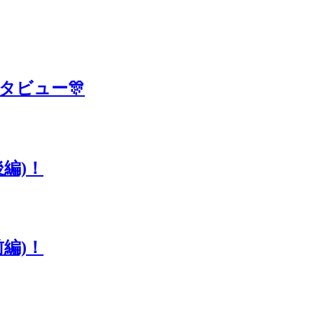
タビュー🎊
編)！
編)！