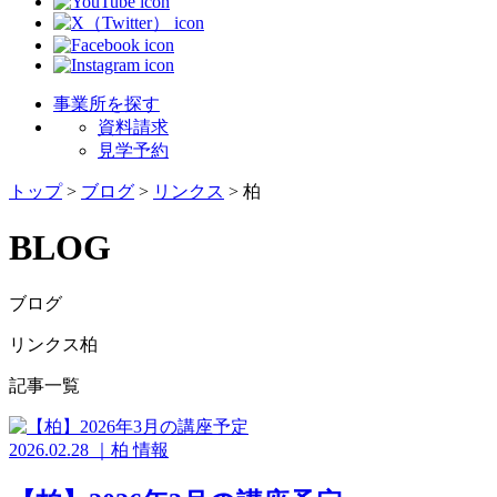
事業所を探す
資料請求
見学予約
トップ
>
ブログ
>
リンクス
>
柏
BLOG
ブログ
リンクス柏
記事一覧
2026.02.28
｜
柏
情報