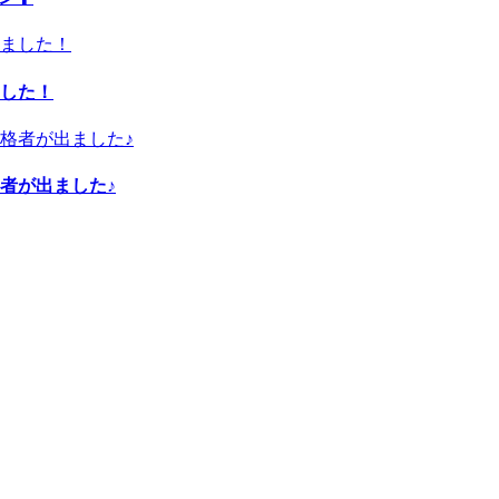
した！
者が出ました♪