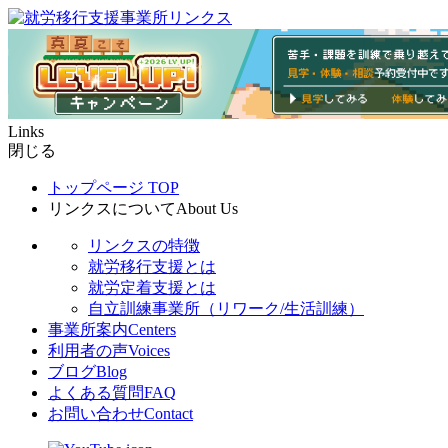
Links
閉じる
トップページ
TOP
リンクスについて
About Us
リンクスの特徴
就労移行支援とは
就労定着支援とは
自立訓練事業所（リワーク/生活訓練）
事業所案内
Centers
利用者の声
Voices
ブログ
Blog
よくある質問
FAQ
お問い合わせ
Contact