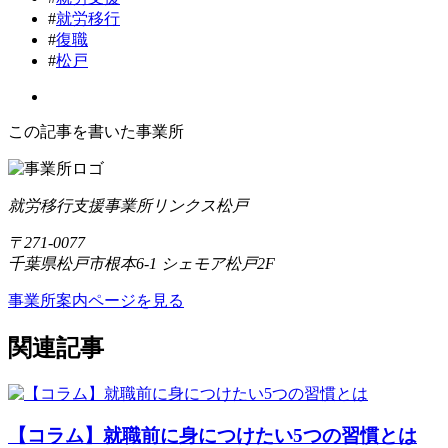
#
就労移行
#
復職
#
松戸
この記事を書いた事業所
就労移行支援事業所リンクス松戸
〒271-0077
千葉県松戸市根本6-1 シェモア松戸2F
事業所案内ページを見る
関連記事
【コラム】就職前に身につけたい5つの習慣とは