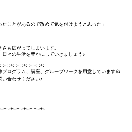
ったことがあるので改めて気を付けようと思った
」
！
きさも広がってしまいます。
、日々の生活を豊かにしていきましょう♪
:-:+:-:+:-:+:-:+:-:+:+:-:+:-:
プログラム、講座、グループワークを用意しています👍
問い合わせください♪
:-:+:-:+:-:+:-:+:-:+:+:-:+:-: