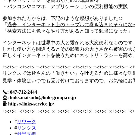
・ネットリテラシーを高めるための知識習得
・パソコンやスマホ、アプリケーションの便利機能の実践
参加された方からは、下記のような感想がありました☺
「
過去、インターネット上のトラブルに巻き込まれそうにな
「
検索方法にも色々なやり方があると知って勉強になった
」
インターネットは世界中の人と繋がれる大変便利なものです
しかし使い方を間違えるとその影響力の大きさから被害の大
正しくインターネットを使うためにネットリテラシーを高め
+:-:+:-:+:-:+:-:+:-:+:-:+:-:+:-:+:-:+:-:+:-:+:-:+:+:-:+:-:+:-:+:-:+:-:+:-:+:-:+
リンクスでは皆さんの「働きたい」を叶えるために様々な訓練
見学・体験はいつでも受け付けておりますので、お気軽にお
📞: 047-712-2444
📩: links.matsudo@linksgroup.co.jp
🖥: https://links-service.jp/
+:-:+:-:+:-:+:-:+:-:+:-:+:-:+:-:+:-:+:-:+:-:+:-:+:+:-:+:-:+:-:+:-:+:-:+:-:+:-:+
#
リワーク
#
リンクス
#
就労支援