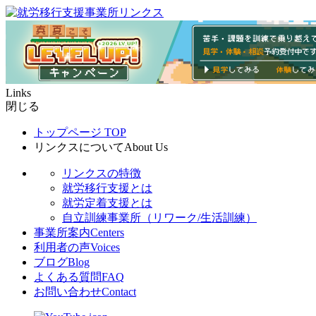
Links
閉じる
トップページ
TOP
リンクスについて
About Us
リンクスの特徴
就労移行支援とは
就労定着支援とは
自立訓練事業所（リワーク/生活訓練）
事業所案内
Centers
利用者の声
Voices
ブログ
Blog
よくある質問
FAQ
お問い合わせ
Contact