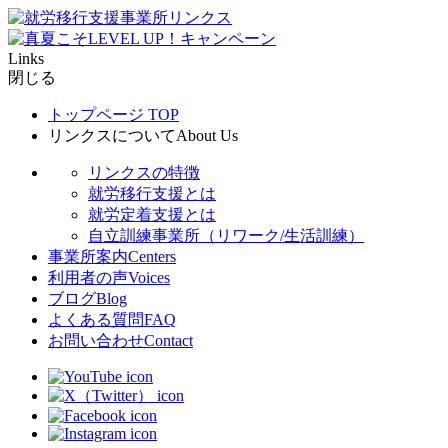
Links
閉じる
トップページ
TOP
リンクスについて
About Us
リンクスの特徴
就労移行支援とは
就労定着支援とは
自立訓練事業所（リワーク/生活訓練）
事業所案内
Centers
利用者の声
Voices
ブログ
Blog
よくある質問
FAQ
お問い合わせ
Contact