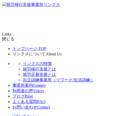
Links
閉じる
トップページ
TOP
リンクスについて
About Us
リンクスの特徴
就労移行支援とは
就労定着支援とは
自立訓練事業所（リワーク/生活訓練）
事業所案内
Centers
利用者の声
Voices
ブログ
Blog
よくある質問
FAQ
お問い合わせ
Contact