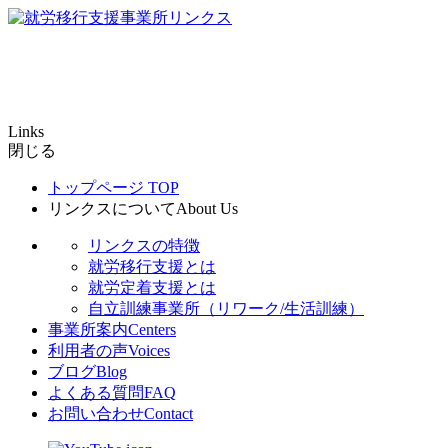
Links
閉じる
トップページ
TOP
リンクスについて
About Us
リンクスの特徴
就労移行支援とは
就労定着支援とは
自立訓練事業所（リワーク/生活訓練）
事業所案内
Centers
利用者の声
Voices
ブログ
Blog
よくある質問
FAQ
お問い合わせ
Contact