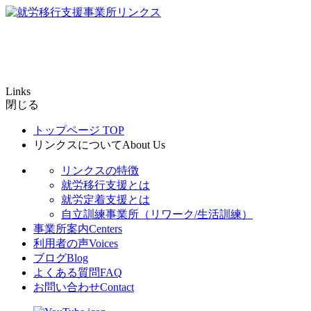
Links
閉じる
トップページ
TOP
リンクスについて
About Us
リンクスの特徴
就労移行支援とは
就労定着支援とは
自立訓練事業所（リワーク/生活訓練）
事業所案内
Centers
利用者の声
Voices
ブログ
Blog
よくある質問
FAQ
お問い合わせ
Contact