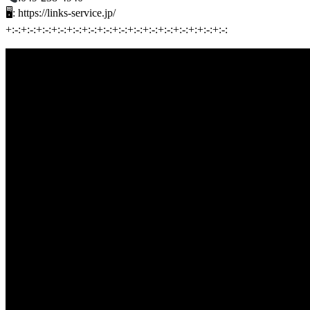
🖥: https://links-service.jp/
+:-:+:-:+:-:+:-:+:-:+:-:+:-:+:-:+:-:+:-:+:-:+:-:+:+:-:+:-: