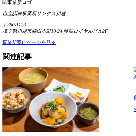
自立訓練事業所リンクス川越
〒350-1123
埼玉県川越市脇田本町10-24 藤蔵ロイヤルビル2F
事業所案内ページを見る
関連記事
2