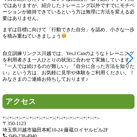
ではありますが、紹介したトレーニング以外ですでにモチベ
ーションが維持できているという方は無理に方法を変える必
要はありません。
まずは目標に向けて「行動できた自分」を認め、小さな一歩
を積み重ねていきましょう
自立訓練リンクス川越では、Yes,I Canのようなトレーニング
を利用者さま一人ひとりの状況に合わせて実施しています。
『一人では続けるのが難しい』『自分に合った方法を知りた
い』という方は、お気軽に見学や体験をご利用ください。！
みなさまのご連絡お待ちしております♪
アクセス
+:-:+:-:+:-:+:-:+:-:+:-:+:-:+:-:+:-:+:-:+:-:+:-:+:+:-:+:-
〒350-1123
埼玉県川越市脇田本町10-24 藤蔵ロイヤルビル2F
:049-238-4940