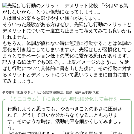
「今はやる気
がしないから」とつい億劫になってしまう…。
人は目先の楽さを選びやすい傾向があります。
そういった経験がある方はぜひ、先延ばし行動のメリットと
デメリットについて一度立ち止まって考えてみても良いかも
しれません。
もちろん、体調が優れない時に無理に行動することは体調の
悪化を引き起こしてしまいますが、先延ばしが習慣化してし
まうとモチベーション低下の悪化に繋がる恐れがあります。
記入する紙は何でもOKです。上記イメージのように、先延
ばし行動について具体的に書き出した後に、その行動に対す
るメリットとデメリットについて思いつくままに自由に書い
てみましょう。
参考書籍「図解 やさしくわかる認知行動療法」監修：福井 至/貝谷 久宣
【ミニコラム】手に負えない時は細分化して実行を
行動しようと思っても、やるべきことの多さに圧倒さ
れて、どうして良いか分からなくなることもありま
す。そのような時は、活動内容を細かくしてみましょ
う。
上記の例で説明すると、「寝室の窓を開ける」「枕カ