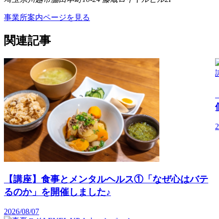
事業所案内ページを見る
関連記事
2
【講座】食事とメンタルヘルス①「なぜ心はバテ
るのか」を開催しました♪
2026/08/07