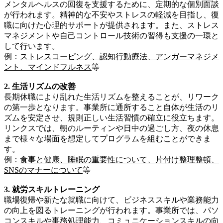
メンタルヘルスの回復を支援するために、定期的な個別面談
が行われます。精神的な不安やストレスの軽減を目指し、復
職に向けた心理的サポートが提供されます。また、ストレス
マネジメントや自己コントロール技術の習得も支援の一環と
して行います。
例：
ストレスコーピング、認知行動療法、アンガーマネジメ
ント、マインドフルネス
等
2. 生活リズムの改善
長期休職により乱れた生活リズムを整えることが、リワーク
の第一歩となります。事業所に通所すること自体が生活のリ
ズムを安定させ、規則正しい生活習慣の確立に役立ちます。
リンクスでは、朝のルーティンや日中の過ごし方、夜の休息
まで様々な場面を想定してプログラムを組むことができま
す。
例：
食事と健康、睡眠の重要性について、片付け整理整頓、
SNSのマナーについて
等
3. 就労スキルトレーニング
職場復帰や新たな就職に向けて、ビジネススキルや業務能力
の向上を図るトレーニングが行われます。事業所では、パソ
コンスキルや事務処理能力、コミュニケーションスキルの向