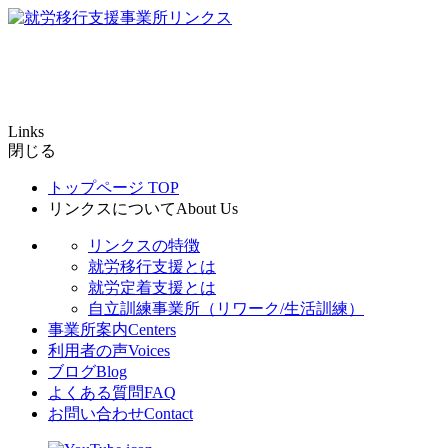
Links
閉じる
トップページ
TOP
リンクスについて
About Us
リンクスの特徴
就労移行支援とは
就労定着支援とは
自立訓練事業所（リワーク/生活訓練）
事業所案内
Centers
利用者の声
Voices
ブログ
Blog
よくある質問
FAQ
お問い合わせ
Contact