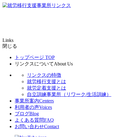
Links
閉じる
トップページ
TOP
リンクスについて
About Us
リンクスの特徴
就労移行支援とは
就労定着支援とは
自立訓練事業所（リワーク/生活訓練）
事業所案内
Centers
利用者の声
Voices
ブログ
Blog
よくある質問
FAQ
お問い合わせ
Contact