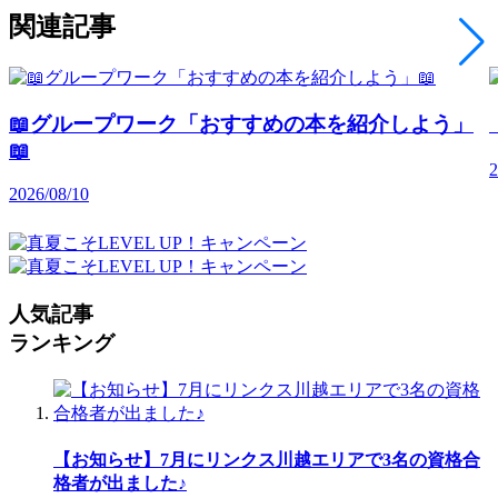
関連記事
📖グループワーク「おすすめの本を紹介しよう」
📖
2
2026/08/10
人気記事
ランキング
【お知らせ】7月にリンクス川越エリアで3名の資格合
格者が出ました♪