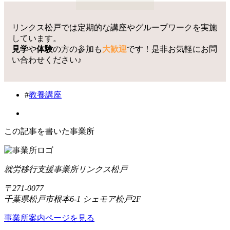
リンクス松戸では定期的な講座やグループワークを実施
しています。
見学
や
体験
の方の参加も
大歓迎
です！是非お気軽にお問
い合わせください♪
#
教養講座
この記事を書いた事業所
就労移行支援事業所リンクス松戸
〒271-0077
千葉県松戸市根本6-1 シェモア松戸2F
事業所案内ページを見る