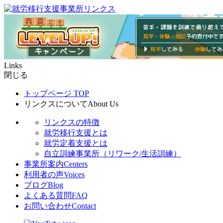
Links
閉じる
トップページ
TOP
リンクスについて
About Us
リンクスの特徴
就労移行支援とは
就労定着支援とは
自立訓練事業所（リワーク/生活訓練）
事業所案内
Centers
利用者の声
Voices
ブログ
Blog
よくある質問
FAQ
お問い合わせ
Contact