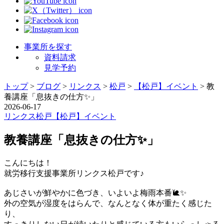
事業所を探す
資料請求
見学予約
トップ
>
ブログ
>
リンクス
>
松戸
>
【松戸】イベント
>
教
養講座「息抜きの仕方✨️」
2026-06-17
リンクス
松戸
【松戸】イベント
教養講座「息抜きの仕方✨️」
こんにちは！
就労移行支援事業所リンクス松戸です♪
あじさいが鮮やかに色づき、いよいよ梅雨本番🐌✨️
外の空気が湿度をはらんで、なんとなく体が重たく感じた
り、