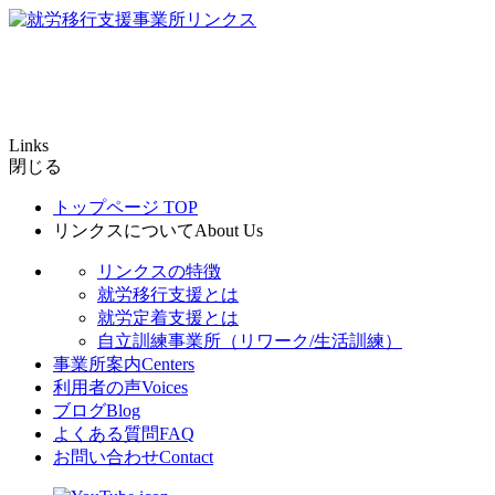
Links
閉じる
トップページ
TOP
リンクスについて
About Us
リンクスの特徴
就労移行支援とは
就労定着支援とは
自立訓練事業所（リワーク/生活訓練）
事業所案内
Centers
利用者の声
Voices
ブログ
Blog
よくある質問
FAQ
お問い合わせ
Contact