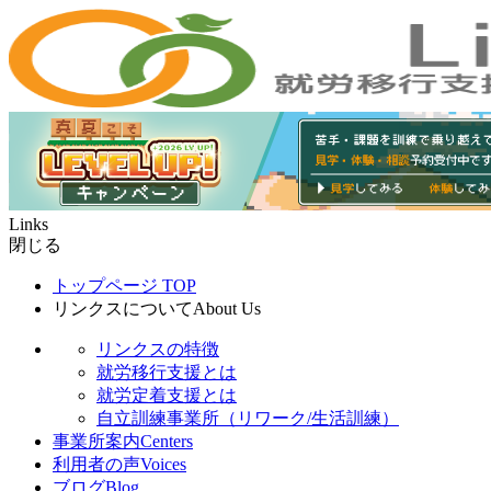
Links
閉じる
トップページ
TOP
リンクスについて
About Us
リンクスの特徴
就労移行支援とは
就労定着支援とは
自立訓練事業所（リワーク/生活訓練）
事業所案内
Centers
利用者の声
Voices
ブログ
Blog