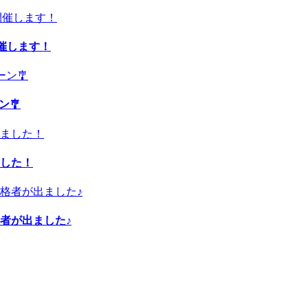
開催します！
ン🎐
した！
者が出ました♪