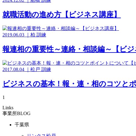
2024.12.02
｜
船橋
訓練
就職活動の進め方【ビジネス講座】
2019.06.03
｜
柏
訓練
報連相の重要性～連絡・相談編～【ビジ
2017.08.04
｜
松戸
訓練
ビジネスの基本！報・連・相のコツと
1
Links
事業所BLOG
千葉県
リンクス松戸