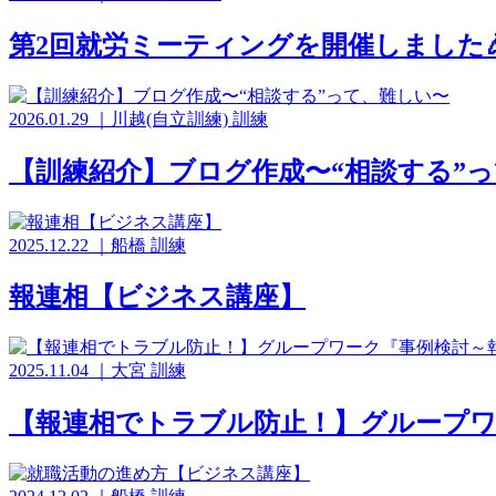
第2回就労ミーティングを開催しました
2026.01.29
｜
川越(自立訓練)
訓練
【訓練紹介】ブログ作成〜“相談する”
2025.12.22
｜
船橋
訓練
報連相【ビジネス講座】
2025.11.04
｜
大宮
訓練
【報連相でトラブル防止！】グループワ