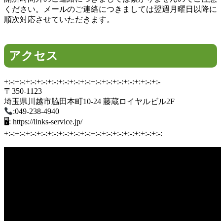
ください。メールのご連絡につきましては翌週月曜日以降に
順次対応させていただきます。
アクセス
+:-:+:-:+:-:+:-:+:-:+:-:+:-:+:-:+:-:+:-:+:-:+:-:+:+:-:+:-
〒350-1123
埼玉県川越市脇田本町10-24 藤蔵ロイヤルビル2F
:049-238-4940
🖥: https://links-service.jp/
+:-:+:-:+:-:+:-:+:-:+:-:+:-:+:-:+:-:+:-:+:-:+:-:+:+:-:+:-: