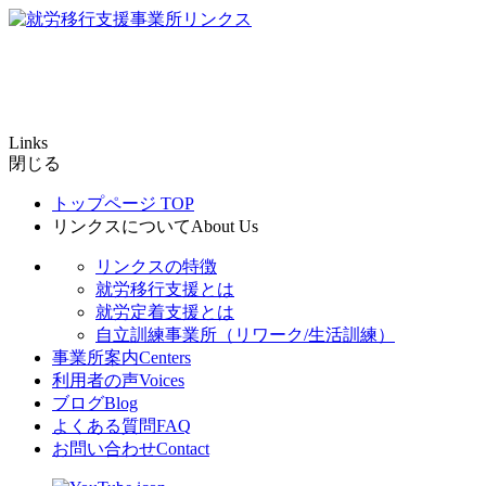
Links
閉じる
トップページ
TOP
リンクスについて
About Us
リンクスの特徴
就労移行支援とは
就労定着支援とは
自立訓練事業所（リワーク/生活訓練）
事業所案内
Centers
利用者の声
Voices
ブログ
Blog
よくある質問
FAQ
お問い合わせ
Contact