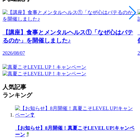
【講座】食事とメンタルヘルス①「なぜ心はバテ
るのか」を開催しました♪
2026/08/07
2
人気記事
ランキング
【お知らせ】8月開催！真夏こそLEVEL UP!キャンペ
ーン