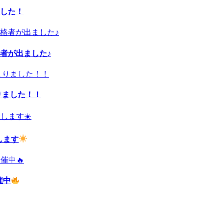
した！
者が出ました♪
りました！！
します
催中