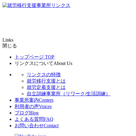
Links
閉じる
トップページ
TOP
リンクスについて
About Us
リンクスの特徴
就労移行支援とは
就労定着支援とは
自立訓練事業所（リワーク/生活訓練）
事業所案内
Centers
利用者の声
Voices
ブログ
Blog
よくある質問
FAQ
お問い合わせ
Contact