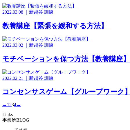
2022.03.08
｜
新越谷
訓練
教養講座【緊張を緩和する方法】
2022.03.02
｜
新越谷
訓練
モチベーションを保つ方法【教養講座】
2022.02.21
｜
新越谷
訓練
コンセンサスゲーム【グループワーク
←
1
2
3
4
→
Links
事業所BLOG