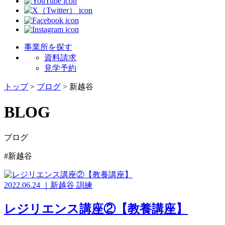
事業所を探す
資料請求
見学予約
トップ
>
ブログ
>
新越谷
BLOG
ブログ
#新越谷
2022.06.24
｜
新越谷
訓練
レジリエンス講座②【教養講座】