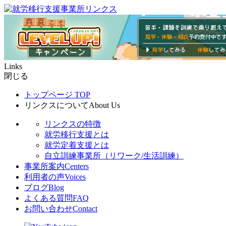
Links
閉じる
トップページ
TOP
リンクスについて
About Us
リンクスの特徴
就労移行支援とは
就労定着支援とは
自立訓練事業所（リワーク/生活訓練）
事業所案内
Centers
利用者の声
Voices
ブログ
Blog
よくある質問
FAQ
お問い合わせ
Contact