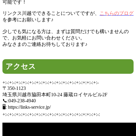
可能です！
リンクス川越でできることについてですが、
こちらのブログ
を参考にお願いします♪
少しでも気になる方は、まずは質問だけでも構いませんの
で、お気軽にお問い合わせください。
みなさまのご連絡お待ちしております♪
アクセス
+:-:+:-:+:-:+:-:+:-:+:-:+:-:+:-:+:-:+:-:+:-:+:-:+:+:-:+:-
〒350-1123
埼玉県川越市脇田本町10-24 藤蔵ロイヤルビル2F
📞:049-238-4940
🖥: https://links-service.jp/
+:-:+:-:+:-:+:-:+:-:+:-:+:-:+:-:+:-:+:-:+:-:+:-:+:+:-:+:-: