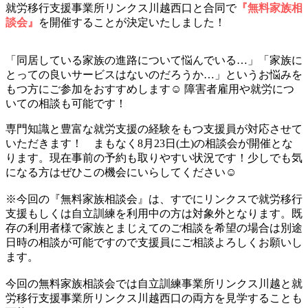
就労移行支援事業所リンクス川越西口と合同で
『無料家族相
談会』
を開催することが決定いたしました！
「同居している家族の進路について悩んでいる…」「家族に
とっての良いサービスはないのだろうか…」というお悩みを
もつ方にご参加をおすすめします☺️ 障害者雇用や就労につ
いての相談も可能です！
専門知識と豊富な就労支援の経験をもつ支援員が対応させて
いただきます！ まもなく8月23日(土)の相談会が開催とな
ります。現在事前の予約も取りやすい状況です！少しでも気
になる方はぜひこの機会にいらしてください☺️
※今回の『無料家族相談会』は、すでにリンクスで就労移行
支援もしくは自立訓練を利用中の方は対象外となります。既
存の利用者様で家族とまじえてのご相談を希望の場合は別途
日時の相談が可能ですので支援員にご相談よろしくお願いし
ます。
今回の無料家族相談会では自立訓練事業所リンクス川越と就
労移行支援事業所リンクス川越西口の両方を見学することも