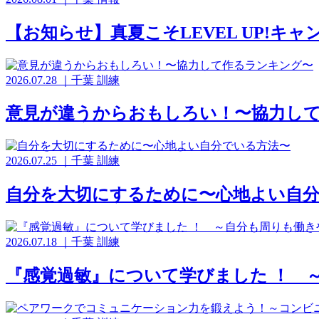
【お知らせ】真夏こそLEVEL UP!キ
2026.07.28
｜
千葉
訓練
意見が違うからおもしろい！〜協力し
2026.07.25
｜
千葉
訓練
自分を大切にするために〜心地よい自
2026.07.18
｜
千葉
訓練
『感覚過敏』について学びました ！ 