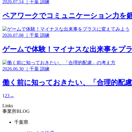
2026.07.14
｜
千葉
訓練
ペアワークでコミュニケーション力を
2026.07.08
｜
千葉
訓練
ゲームで体験！マイナスな出来事をプ
2026.06.30
｜
千葉
訓練
働く前に知っておきたい、「合理的配慮
1
2
3
→
Links
事業所BLOG
千葉県