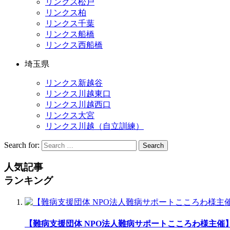
リンクス松戸
リンクス柏
リンクス千葉
リンクス船橋
リンクス西船橋
埼玉県
リンクス新越谷
リンクス川越東口
リンクス川越西口
リンクス大宮
リンクス川越（自立訓練）
Search for:
Search
人気記事
ランキング
【難病支援団体 NPO法人難病サポートこころわ様主