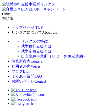
Links
閉じる
トップページ
TOP
リンクスについて
About Us
リンクスの特徴
就労移行支援とは
就労定着支援とは
自立訓練事業所（リワーク/生活訓練）
事業所案内
Centers
利用者の声
Voices
ブログ
Blog
よくある質問
FAQ
お問い合わせ
Contact