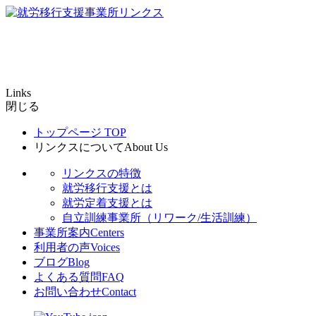
Links
閉じる
トップページ
TOP
リンクスについて
About Us
リンクスの特徴
就労移行支援とは
就労定着支援とは
自立訓練事業所（リワーク/生活訓練）
事業所案内
Centers
利用者の声
Voices
ブログ
Blog
よくある質問
FAQ
お問い合わせ
Contact