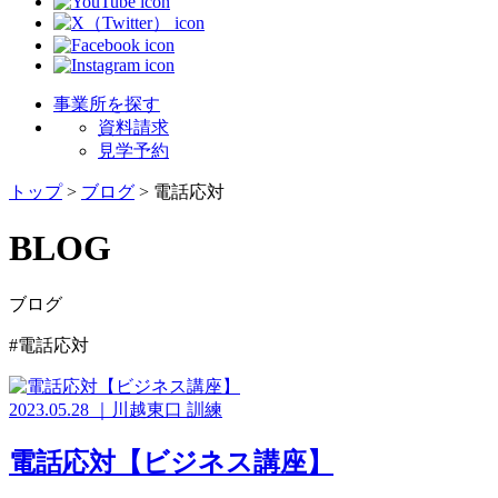
事業所を探す
資料請求
見学予約
トップ
>
ブログ
>
電話応対
BLOG
ブログ
#電話応対
2023.05.28
｜
川越東口
訓練
電話応対【ビジネス講座】