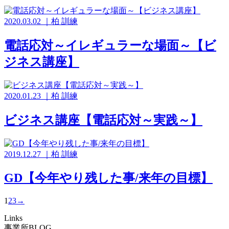
2020.03.02
｜
柏
訓練
電話応対～イレギュラーな場面～【ビ
ジネス講座】
2020.01.23
｜
柏
訓練
ビジネス講座【電話応対～実践～】
2019.12.27
｜
柏
訓練
GD【今年やり残した事/来年の目標】
1
2
3
→
Links
事業所BLOG